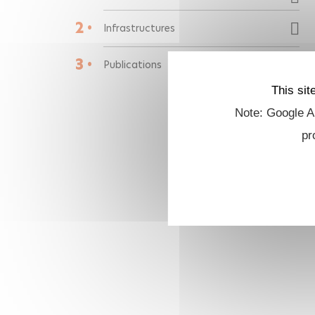
2 •
Infrastructures
3 •
Publications
This sit
Note: Google An
pr