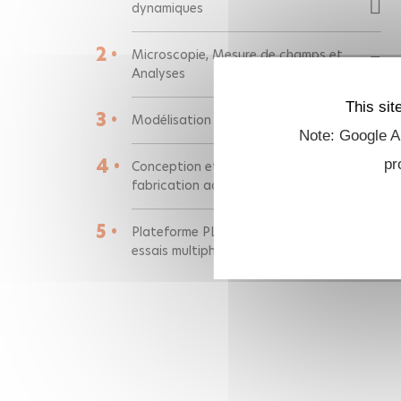
dynamiques
2 •
Microscopie, Mesure de champs et
Analyses
This sit
3 •
Modélisation et calculs
Note: Google An
4 •
pr
Conception et réalisation - Centre de
fabrication additive
5 •
Plateforme PLATINE : fabrication et
essais multiphysiques