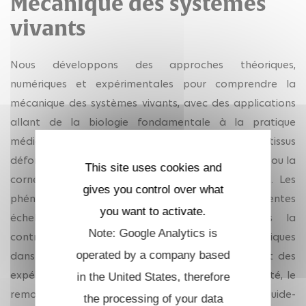
Mécanique des systèmes
vivants
Nous développons des approches théoriques,
numériques et expérimentales pour comprendre la
mécanique des systèmes vivants, avec des applications
allant de la biologie fondamentale à la pratique
médicale. Nos travaux se concentrent sur les tissus
déformables tels que le cœur, les poumons, la peau ou la
This site uses cookies and
cornée, où la microstructure joue un rôle central. Les
gives you control over what
phénomènes biologiques se produisant à différentes
you want to activate.
échelles, des événements moléculaires dans la
Note: Google Analytics is
contraction musculaire aux processus micrométriques
operated by a company based
dans les alvéoles, nous utilisons la modélisation et des
expériences multi-échelles pour saisir la contractilité, le
in the United States, therefore
remodelage, la croissance et les interactions fluide-
the processing of your data