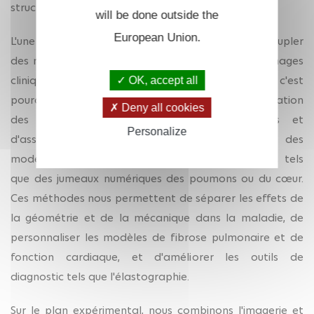
structure.
will be done outside the
European Union.
L'une de nos principales orientations consiste à coupler
des modèles avec les données des patients. Les images
cliniques sont souvent bruitées ou incomplètes, c'est
OK, accept all
pourquoi nous concevons des méthodes d'identification
Deny all cookies
des paramètres, d'adaptation des maillages et
Personalize
d'assimilation des données afin de construire des
modèles biomécaniques spécifiques aux patients, tels
que des jumeaux numériques des poumons ou du cœur.
Ces méthodes nous permettent de séparer les effets de
la géométrie et de la mécanique dans la maladie, de
personnaliser les modèles de fibrose pulmonaire et de
fonction cardiaque, et d'améliorer les outils de
diagnostic tels que l'élastographie.
Sur le plan expérimental, nous combinons l'imagerie et